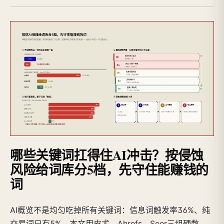
哪些关键词扛得住AI冲击？按侵蚀
风险给词库分5档，先守住能赚钱的
词
AI概览不是均匀吃掉所有关键词：信息词触发率36%、纯
交易词只有5%。本文用皮尤、Ahrefs、Seer三组硬数